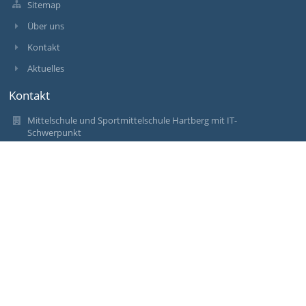
Sitemap
Über uns
Kontakt
Aktuelles
Kontakt
Mittelschule und Sportmittelschule Hartberg mit IT-
Schwerpunkt
ms-sms-it@hartberg.at
+43(0)3332/603 440
Edelseegasse 18,
8230 Hartberg
Austria
+43(0)3332/603 442
Anmelden
Anmeldung mit EduPage-Konto